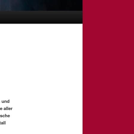
n und
 aller
ische
all