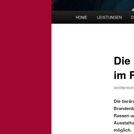
Hauptmenü
HOME
LEISTUNGEN
D
Beitragsnavigation
Die
im 
Veröffentlic
Die tierä
Brandenbu
Rassen u
Ausstattu
möglich.