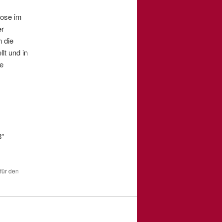
nose im
er
 die
lt und in
ge
8″
 für den