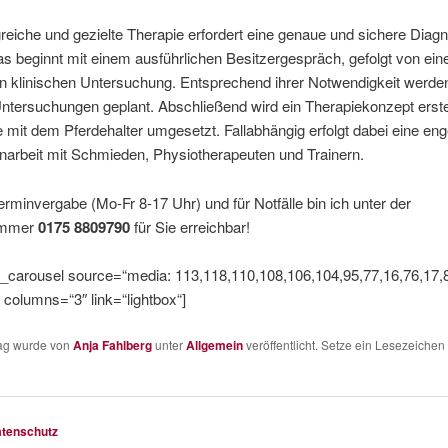
greiche und gezielte Therapie erfordert eine genaue und sichere Diag
as beginnt mit einem ausführlichen Besitzergespräch, gefolgt von ein
n klinischen Untersuchung. Entsprechend ihrer Notwendigkeit werden
ntersuchungen geplant. Abschließend wird ein Therapiekonzept erstel
mit dem Pferdehalter umgesetzt. Fallabhängig erfolgt dabei eine en
rbeit mit Schmieden, Physiotherapeuten und Trainern.
erminvergabe (Mo-Fr 8-17 Uhr) und für Notfälle bin ich unter der
ummer
0175 8809790
für Sie erreichbar!
_carousel source=“media: 113,118,110,108,106,104,95,77,16,76,17,
 columns=“3″ link=“lightbox“]
rag wurde von
Anja Fahlberg
unter
Allgemein
veröffentlicht. Setze ein Lesezeichen
tenschutz