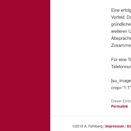
Eine erfol
Vorfeld. D
gründliche
weiteren U
Absprache 
Zusammena
Für eine T
Telefonn
[su_image
crop=“1:1″
Dieser Eint
Permalink
.
©2016 A. Fahlberg |
Impressum
|
Da